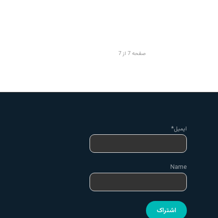
صفحه 7 از 7
ایمیل*
Name