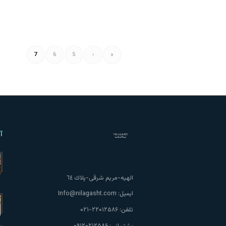
7
6
5
‹
«
آ
الهيه-مريم شرقى-پلاك ٦٤
ایمیل:
Info@nilagasht.com
تلفن:
۲۲۰۱۲۵۸۶-۰۲۱
پشتیبانی:
۰۹۱۲۰۲۱۲۵۸۶