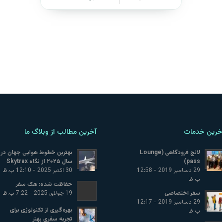
خرین خدمات
آخرین مطالب از وبلاگ ما
لانج فرودگاهی (Lounge
بهترین خطوط هوایی جهان در
pass)
سال ۲۰۲۵ از نگاه Skytrax
29 دسامبر 2019 - 12:58
30 اکتبر 2025 - 12:10 ب.ظ
ب.ظ
حفاظت شده: هک سفر
سفر اختصاصی
19 جولای 2025 - 7:22 ب.ظ
29 دسامبر 2019 - 12:17
بهره‌گیری از تکنولوژی برای
ب.ظ
تجربه سفری بهتر