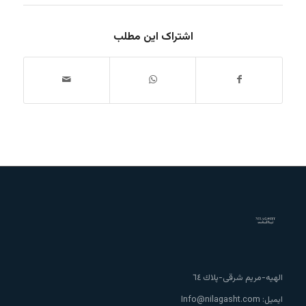
اشتراک این مطلب
الهيه-مريم شرقى-پلاك ٦٤
ایمیل:
Info@nilagasht.com