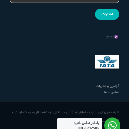
قوانین و مقررات
تماس با ما
کلیه حقوق این سایت متعلق به آژانس مسافرتی نیلاگشت الهیه به شماره ثبت
508237 است.
باما در تماس باشید
09120212586