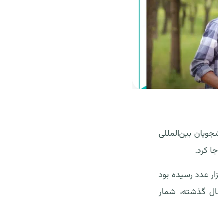
هزار مجوز تحصیلی (Study Permit) برای دانشجویان بین‌المللی
وع پاندمی، بیشترین تعداد صدور مجوز تحصیلی در کانادا حداکثر به ۴۰۰هزار عدد رسیده بود
کرد. اما در سال گذشته، شمار