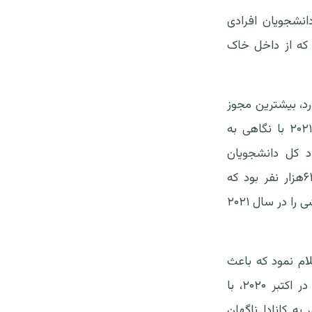
وی اداره مهاجرت و شهروندی کانادا (IRCC)، این دانشجویان افرادی
 که از داخل خاک
ر بازه زمانی بین جولای تا آگوست با بیش از ۲۰۰هزار مورد، بیشترین مجوز
تحصیلی از سوی دولت صادر شده است؛ درست پیش از آغاز ترم اول تحصیلی ۲۰۲۱٫ با نگاهی به
انادا، می‌توان متوجه شد که تا پایان سال ۲۰۲۲، تعداد کل دانشجویان
بین‌المللی در این کشور به ۶۲۲هزار نفر رسیده است. این میزان در سال ۲۰۱۹ ۶۴۰هزار نفر بود که
به‌دلیل شیوع همه‌گیری در سال ۲۰۲۰ به ۵۳۰هزار دانشجو رسید و مجدداً روند افزایشی را در سال ۲۰۲۱
 را اعلام نمود که باعث
شد دانشجویان خارجی مجاز به ورود به کانادا نتوانند وارد خاک این کشور شوند. در اکتبر ۲۰۲۰، با
ه کانادا ناگهان