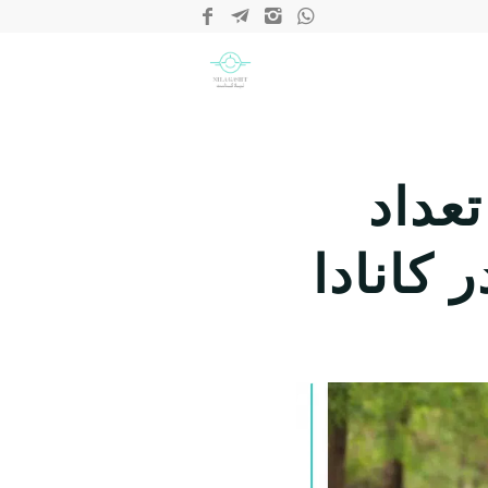
ن تعداد
 کانادا