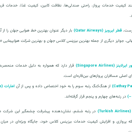
د کیفیت خدمات پرواز، راحتی صندلی‌ها، نظافت کابین، کیفیت غذا، خدمات فرو
.
هرست،
قطر ایرویز
(Qatar Airways)
بار دیگر عنوان
بهترین خط هوایی جهان
را از 
انی، جوایز دیگری از جمله
بهترین بیزینس کلاس جهان
و
بهترین شرکت هواپیمایی خاو
ر ایرلاینز
(Singapore Airlines)
قرار دارد که همواره به دلیل خدمات منحصربه‌ف
های اصلی مسافران پروازهای بین‌قاره‌ای است.
از هنگ‌کنگ رتبه سوم را به خود اختصاص داده و پس از آن
امارات
(Emirates)
–
در رتبه‌های چهارم و پنجم قرار گرفته‌اند.
(Turkish Airlin
در رتبه ششم، نشان‌دهنده پیشرفت چشمگیر این شرکت در 
 پروازی و افزایش کیفیت خدمات بیزینس کلاس خود، جایگاه ویژه‌ای در میان 
ت.